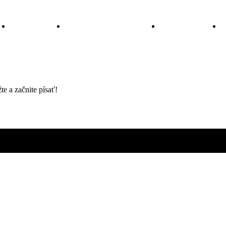
sti
Služby
Inteligentný dom
Kontakt
e a začnite písať!