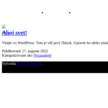
Domov
O spoločno
Ahoj svet!
Vitajte vo WordPress. Toto je váš prvý článok. Upravte ho alebo zmažt
Publikované
27. augusta 2022
Kategorizované ako
Nezaradené
Vytvorila
FeelFreeAgency
.