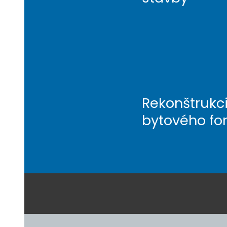
Rekonštrukc
bytového fo