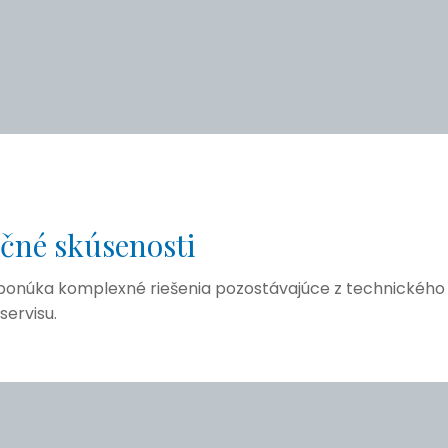
čné skúsenosti
m ponúka komplexné riešenia pozostávajúce z technickéh
servisu.