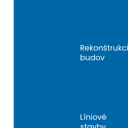
Rekonštrukc
budov
Líniové
stavby