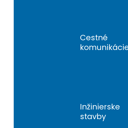
Cestné
komunikáci
Inžinierske
stavby