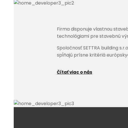
Firma disponuje vlastnou stave
technológiami pre stavebnú výr
Spoločnosť SETTRA building s.r
spĺňajú prísne kritériá európsk
Čítať viac o nás