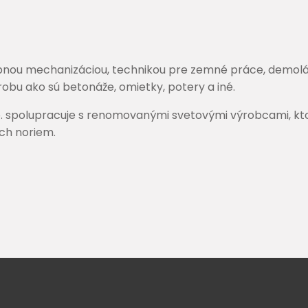
bnou mechanizáciou, technikou pre zemné práce, demolác
obu ako sú betonáže, omietky, potery a iné.
.o. spolupracuje s renomovanými svetovými výrobcami, k
ych noriem.